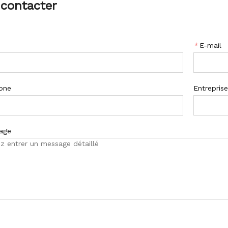
contacter
*
E-mail
one
Entrepris
age