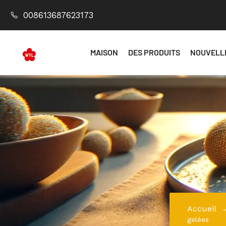
008613687623173
MAISON
DES PRODUITS
NOUVELL
Accueil
gelées