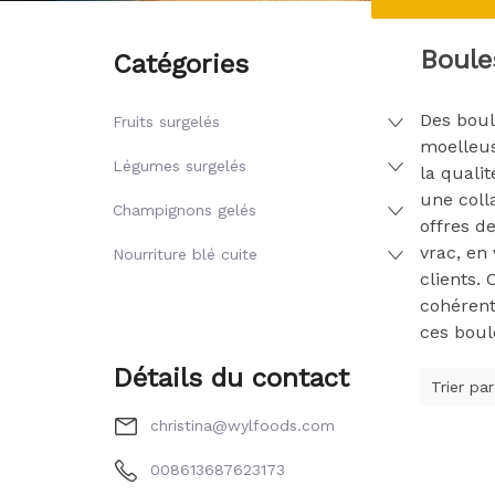
Boule
Catégories
Des boul
Fruits surgelés
moelleus
Légumes surgelés
la quali
une colla
Champignons gelés
offres d
vrac, en
Nourriture blé cuite
clients.
cohérent
ces boul
Détails du contact
Trier par
christina@wylfoods.com
008613687623173